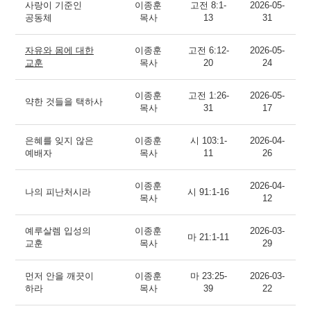
사랑이 기준인
이종훈
고전 8:1-
2026-05-
공동체
목사
13
31
자유와 몸에 대한
이종훈
고전 6:12-
2026-05-
교훈
목사
20
24
이종훈
고전 1:26-
2026-05-
약한 것들을 택하사
목사
31
17
은혜를 잊지 않은
이종훈
시 103:1-
2026-04-
예배자
목사
11
26
이종훈
2026-04-
나의 피난처시라
시 91:1-16
목사
12
예루살렘 입성의
이종훈
2026-03-
마 21:1-11
교훈
목사
29
먼저 안을 깨끗이
이종훈
마 23:25-
2026-03-
하라
목사
39
22