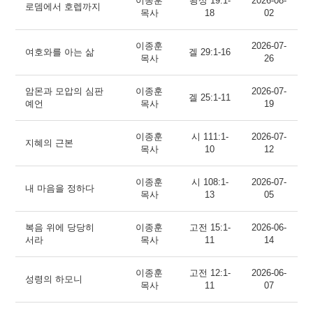
이종훈
왕상 19:1-
2026-08-
로뎀에서 호렙까지
목사
18
02
이종훈
2026-07-
여호와를 아는 삶
겔 29:1-16
목사
26
암몬과 모압의 심판
이종훈
2026-07-
겔 25:1-11
예언
목사
19
이종훈
시 111:1-
2026-07-
지혜의 근본
목사
10
12
이종훈
시 108:1-
2026-07-
내 마음을 정하다
목사
13
05
복음 위에 당당히
이종훈
고전 15:1-
2026-06-
서라
목사
11
14
이종훈
고전 12:1-
2026-06-
성령의 하모니
목사
11
07